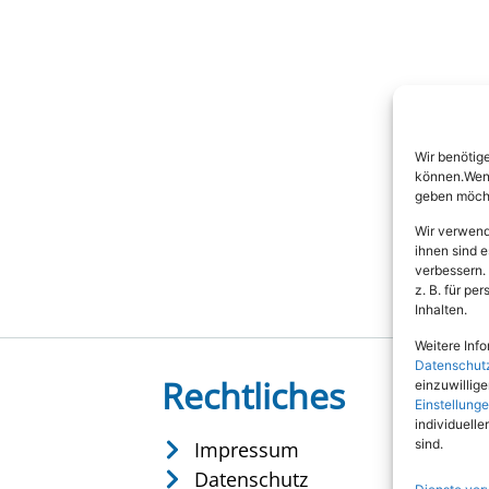
Wir benötig
können.Wenn 
geben möcht
Wir verwend
ihnen sind e
verbessern.
z. B. für p
Inhalten.
Weitere Info
Datenschut
Rechtliches
einzuwillig
Einstellung
individuelle
sind.
Impressum
Datenschutz