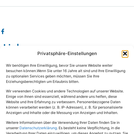
Links
Privatsphäre-Einstellungen
Wissenswertes
Wir benötigen Ihre Einwilligung, bevor Sie unsere Website weiter
Das sind wir
besuchen können.Wenn Sie unter 16 Jahre alt sind und Ihre Einwilligung
zu optionalen Services geben möchten, müssen Sie Ihre
Damals wie Heute
Erziehungsberechtigten um Erlaubnis bitten.
Hundeschule
Wir verwenden Cookies und andere Technologien auf unserer Website.
Einige von ihnen sind essenziell, während andere uns helfen, diese
Rechtliches
Website und Ihre Erfahrung zu verbessern. Personenbezogene Daten
können verarbeitet werden (z. B. IP-Adressen), z. B. für personalisierte
Anzeigen und Inhalte oder die Messung von Anzeigen und Inhalten.
Impressum
Weitere Informationen über die Verwendung Ihrer Daten finden Sie in
Datenschutz
unserer
Datenschutzerklärung
. Es besteht keine Verpflichtung, in die
Verarbeitung Ihrer Daten einzuwilligen, um dieses Angebot zu nutzen. Sie