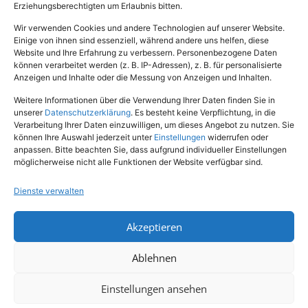
Erziehungsberechtigten um Erlaubnis bitten.
Hundeschule
Wir verwenden Cookies und andere Technologien auf unserer Website.
Einige von ihnen sind essenziell, während andere uns helfen, diese
Rechtliches
Website und Ihre Erfahrung zu verbessern. Personenbezogene Daten
können verarbeitet werden (z. B. IP-Adressen), z. B. für personalisierte
Anzeigen und Inhalte oder die Messung von Anzeigen und Inhalten.
Impressum
Weitere Informationen über die Verwendung Ihrer Daten finden Sie in
Datenschutz
unserer
Datenschutzerklärung
. Es besteht keine Verpflichtung, in die
Verarbeitung Ihrer Daten einzuwilligen, um dieses Angebot zu nutzen. Sie
können Ihre Auswahl jederzeit unter
Einstellungen
widerrufen oder
anpassen. Bitte beachten Sie, dass aufgrund individueller Einstellungen
möglicherweise nicht alle Funktionen der Website verfügbar sind.
Dienste verwalten
Akzeptieren
Tel.: (02651) - 77438
info@tierheim-mayen.de
Ablehnen
In der Pluns 1, 56727 Mayen
Einstellungen ansehen
Copyright © 2024. Alle Rechte vorbehalten.