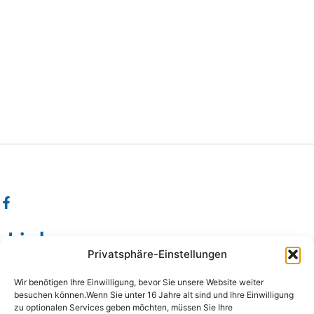
Links
Privatsphäre-Einstellungen
Wissenswertes
Wir benötigen Ihre Einwilligung, bevor Sie unsere Website weiter
Das sind wir
besuchen können.Wenn Sie unter 16 Jahre alt sind und Ihre Einwilligung
zu optionalen Services geben möchten, müssen Sie Ihre
Damals wie Heute