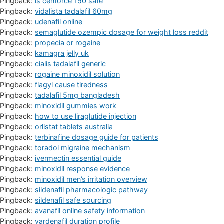
Pingback:
is cenforce 150 safe
Pingback:
vidalista tadalafil 60mg
Pingback:
udenafil online
Pingback:
semaglutide ozempic dosage for weight loss reddit
Pingback:
propecia or rogaine
Pingback:
kamagra jelly uk
Pingback:
cialis tadalafil generic
Pingback:
rogaine minoxidil solution
Pingback:
flagyl cause tiredness
Pingback:
tadalafil 5mg bangladesh
Pingback:
minoxidil gummies work
Pingback:
how to use liraglutide injection
Pingback:
orlistat tablets australia
Pingback:
terbinafine dosage guide for patients
Pingback:
toradol migraine mechanism
Pingback:
ivermectin essential guide
Pingback:
minoxidil response evidence
Pingback:
minoxidil men’s irritation overview
Pingback:
sildenafil pharmacologic pathway
Pingback:
sildenafil safe sourcing
Pingback:
avanafil online safety information
Pingback:
vardenafil duration profile