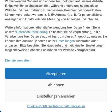
Wir verwenden Cookies und andere Technologien auf unserer Website.
Einige von ihnen sind essenziell, während andere uns helfen, diese
Rechtliches
Website und Ihre Erfahrung zu verbessern. Personenbezogene Daten
können verarbeitet werden (z. B. IP-Adressen), z. B. für personalisierte
Anzeigen und Inhalte oder die Messung von Anzeigen und Inhalten.
Impressum
Weitere Informationen über die Verwendung Ihrer Daten finden Sie in
Datenschutz
unserer
Datenschutzerklärung
. Es besteht keine Verpflichtung, in die
Verarbeitung Ihrer Daten einzuwilligen, um dieses Angebot zu nutzen. Sie
können Ihre Auswahl jederzeit unter
Einstellungen
widerrufen oder
anpassen. Bitte beachten Sie, dass aufgrund individueller Einstellungen
möglicherweise nicht alle Funktionen der Website verfügbar sind.
Dienste verwalten
Akzeptieren
Tel.: (02651) - 77438
info@tierheim-mayen.de
Ablehnen
In der Pluns 1, 56727 Mayen
Einstellungen ansehen
Copyright © 2024. Alle Rechte vorbehalten.
Cookie-Richtlinie
Datenschutz
Impressum