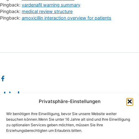
Pingback:
vardenafil warning summary
Pingback:
medical review structure
Pingback:
amoxicillin interaction overview for patients
Links
Privatsphäre-Einstellungen
Wissenswertes
Wir benötigen Ihre Einwilligung, bevor Sie unsere Website weiter
Das sind wir
besuchen können.Wenn Sie unter 16 Jahre alt sind und Ihre Einwilligung
zu optionalen Services geben möchten, müssen Sie Ihre
Damals wie Heute
Erziehungsberechtigten um Erlaubnis bitten.
Hundeschule