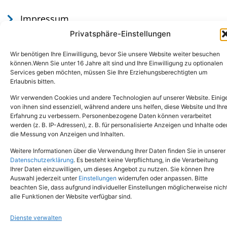
Impressum
Datenschutz
Privatsphäre-Einstellungen
Wir benötigen Ihre Einwilligung, bevor Sie unsere Website weiter besuchen
können.Wenn Sie unter 16 Jahre alt sind und Ihre Einwilligung zu optionalen
Services geben möchten, müssen Sie Ihre Erziehungsberechtigten um
Erlaubnis bitten.
Wir verwenden Cookies und andere Technologien auf unserer Website. Einig
von ihnen sind essenziell, während andere uns helfen, diese Website und Ihr
Erfahrung zu verbessern. Personenbezogene Daten können verarbeitet
werden (z. B. IP-Adressen), z. B. für personalisierte Anzeigen und Inhalte ode
Tel.: (02651) - 77438
info@tierheim-mayen.de
die Messung von Anzeigen und Inhalten.
In der Pluns 1, 56727 Mayen
Weitere Informationen über die Verwendung Ihrer Daten finden Sie in unserer
Datenschutzerklärung
. Es besteht keine Verpflichtung, in die Verarbeitung
Ihrer Daten einzuwilligen, um dieses Angebot zu nutzen. Sie können Ihre
Copyright © 2024. Alle Rechte vorbehalten.
Auswahl jederzeit unter
Einstellungen
widerrufen oder anpassen. Bitte
beachten Sie, dass aufgrund individueller Einstellungen möglicherweise nich
alle Funktionen der Website verfügbar sind.
Dienste verwalten