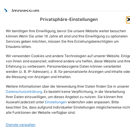
Impressum
Datenschutz
Privatsphäre-Einstellungen
Wir benötigen Ihre Einwilligung, bevor Sie unsere Website weiter besuchen
können.Wenn Sie unter 16 Jahre alt sind und Ihre Einwilligung zu optionalen
Services geben möchten, müssen Sie Ihre Erziehungsberechtigten um
Erlaubnis bitten.
Wir verwenden Cookies und andere Technologien auf unserer Website. Einig
von ihnen sind essenziell, während andere uns helfen, diese Website und Ihr
Erfahrung zu verbessern. Personenbezogene Daten können verarbeitet
werden (z. B. IP-Adressen), z. B. für personalisierte Anzeigen und Inhalte ode
Tel.: (02651) - 77438
info@tierheim-mayen.de
die Messung von Anzeigen und Inhalten.
In der Pluns 1, 56727 Mayen
Weitere Informationen über die Verwendung Ihrer Daten finden Sie in unserer
Datenschutzerklärung
. Es besteht keine Verpflichtung, in die Verarbeitung
Ihrer Daten einzuwilligen, um dieses Angebot zu nutzen. Sie können Ihre
Copyright © 2024. Alle Rechte vorbehalten.
Auswahl jederzeit unter
Einstellungen
widerrufen oder anpassen. Bitte
beachten Sie, dass aufgrund individueller Einstellungen möglicherweise nich
alle Funktionen der Website verfügbar sind.
Dienste verwalten