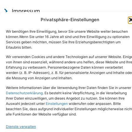
Impressum
Datenschutz
Privatsphäre-Einstellungen
Wir benötigen Ihre Einwilligung, bevor Sie unsere Website weiter besuchen
können.Wenn Sie unter 16 Jahre alt sind und Ihre Einwilligung zu optionalen
Services geben möchten, müssen Sie Ihre Erziehungsberechtigten um
Erlaubnis bitten.
Wir verwenden Cookies und andere Technologien auf unserer Website. Einig
von ihnen sind essenziell, während andere uns helfen, diese Website und Ihr
Erfahrung zu verbessern. Personenbezogene Daten können verarbeitet
werden (z. B. IP-Adressen), z. B. für personalisierte Anzeigen und Inhalte ode
Tel.: (02651) - 77438
info@tierheim-mayen.de
die Messung von Anzeigen und Inhalten.
In der Pluns 1, 56727 Mayen
Weitere Informationen über die Verwendung Ihrer Daten finden Sie in unserer
Datenschutzerklärung
. Es besteht keine Verpflichtung, in die Verarbeitung
Ihrer Daten einzuwilligen, um dieses Angebot zu nutzen. Sie können Ihre
Copyright © 2024. Alle Rechte vorbehalten.
Auswahl jederzeit unter
Einstellungen
widerrufen oder anpassen. Bitte
beachten Sie, dass aufgrund individueller Einstellungen möglicherweise nich
alle Funktionen der Website verfügbar sind.
Dienste verwalten