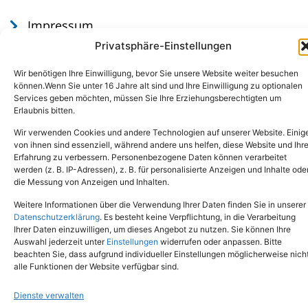
Impressum
Datenschutz
Privatsphäre-Einstellungen
Wir benötigen Ihre Einwilligung, bevor Sie unsere Website weiter besuchen
können.Wenn Sie unter 16 Jahre alt sind und Ihre Einwilligung zu optionalen
Services geben möchten, müssen Sie Ihre Erziehungsberechtigten um
Erlaubnis bitten.
Wir verwenden Cookies und andere Technologien auf unserer Website. Einig
von ihnen sind essenziell, während andere uns helfen, diese Website und Ihr
Erfahrung zu verbessern. Personenbezogene Daten können verarbeitet
werden (z. B. IP-Adressen), z. B. für personalisierte Anzeigen und Inhalte ode
Tel.: (02651) - 77438
info@tierheim-mayen.de
die Messung von Anzeigen und Inhalten.
In der Pluns 1, 56727 Mayen
Weitere Informationen über die Verwendung Ihrer Daten finden Sie in unserer
Datenschutzerklärung
. Es besteht keine Verpflichtung, in die Verarbeitung
Ihrer Daten einzuwilligen, um dieses Angebot zu nutzen. Sie können Ihre
Copyright © 2024. Alle Rechte vorbehalten.
Auswahl jederzeit unter
Einstellungen
widerrufen oder anpassen. Bitte
beachten Sie, dass aufgrund individueller Einstellungen möglicherweise nich
alle Funktionen der Website verfügbar sind.
Dienste verwalten