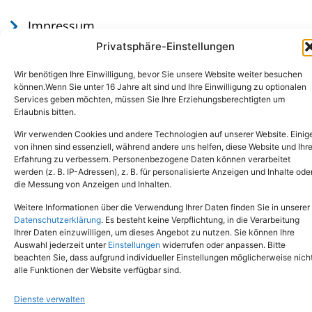
Impressum
Datenschutz
Privatsphäre-Einstellungen
Wir benötigen Ihre Einwilligung, bevor Sie unsere Website weiter besuchen
können.Wenn Sie unter 16 Jahre alt sind und Ihre Einwilligung zu optionalen
Services geben möchten, müssen Sie Ihre Erziehungsberechtigten um
Erlaubnis bitten.
Wir verwenden Cookies und andere Technologien auf unserer Website. Einig
von ihnen sind essenziell, während andere uns helfen, diese Website und Ihr
Erfahrung zu verbessern. Personenbezogene Daten können verarbeitet
werden (z. B. IP-Adressen), z. B. für personalisierte Anzeigen und Inhalte ode
Tel.: (02651) - 77438
info@tierheim-mayen.de
die Messung von Anzeigen und Inhalten.
In der Pluns 1, 56727 Mayen
Weitere Informationen über die Verwendung Ihrer Daten finden Sie in unserer
Datenschutzerklärung
. Es besteht keine Verpflichtung, in die Verarbeitung
Ihrer Daten einzuwilligen, um dieses Angebot zu nutzen. Sie können Ihre
Copyright © 2024. Alle Rechte vorbehalten.
Auswahl jederzeit unter
Einstellungen
widerrufen oder anpassen. Bitte
beachten Sie, dass aufgrund individueller Einstellungen möglicherweise nich
alle Funktionen der Website verfügbar sind.
Dienste verwalten