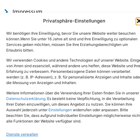
Impressum
Datenschutz
Privatsphäre-Einstellungen
Wir benötigen Ihre Einwilligung, bevor Sie unsere Website weiter besuchen
können.Wenn Sie unter 16 Jahre alt sind und Ihre Einwilligung zu optionalen
Services geben möchten, müssen Sie Ihre Erziehungsberechtigten um
Erlaubnis bitten.
Wir verwenden Cookies und andere Technologien auf unserer Website. Einig
von ihnen sind essenziell, während andere uns helfen, diese Website und Ihr
Erfahrung zu verbessern. Personenbezogene Daten können verarbeitet
werden (z. B. IP-Adressen), z. B. für personalisierte Anzeigen und Inhalte ode
Tel.: (02651) - 77438
info@tierheim-mayen.de
die Messung von Anzeigen und Inhalten.
In der Pluns 1, 56727 Mayen
Weitere Informationen über die Verwendung Ihrer Daten finden Sie in unserer
Datenschutzerklärung
. Es besteht keine Verpflichtung, in die Verarbeitung
Ihrer Daten einzuwilligen, um dieses Angebot zu nutzen. Sie können Ihre
Copyright © 2024. Alle Rechte vorbehalten.
Auswahl jederzeit unter
Einstellungen
widerrufen oder anpassen. Bitte
beachten Sie, dass aufgrund individueller Einstellungen möglicherweise nich
alle Funktionen der Website verfügbar sind.
Dienste verwalten