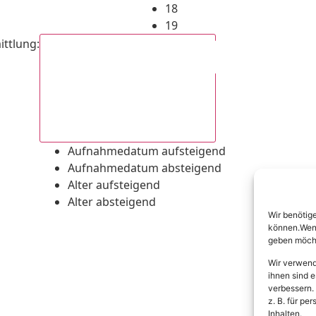
18
19
ittlung
:
Aufnahmedatum absteigend
Aufnahmedatum aufsteigend
Aufnahmedatum absteigend
Alter aufsteigend
Alter absteigend
Wir benötig
können.Wenn 
geben möcht
Wir verwend
ihnen sind e
verbessern.
z. B. für p
Inhalten.