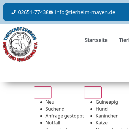
content
02651-77438
info@tierheim-mayen.de
Startseite
Tie
Alle
Alle
Neu
Guineapig
Suchend
Hund
Anfrage gestoppt
Kaninchen
Notfall
Katze