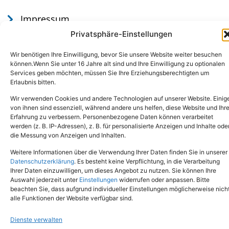
Impressum
Datenschutz
Privatsphäre-Einstellungen
Wir benötigen Ihre Einwilligung, bevor Sie unsere Website weiter besuchen
können.Wenn Sie unter 16 Jahre alt sind und Ihre Einwilligung zu optionalen
Services geben möchten, müssen Sie Ihre Erziehungsberechtigten um
Erlaubnis bitten.
Wir verwenden Cookies und andere Technologien auf unserer Website. Einig
von ihnen sind essenziell, während andere uns helfen, diese Website und Ihr
Erfahrung zu verbessern. Personenbezogene Daten können verarbeitet
werden (z. B. IP-Adressen), z. B. für personalisierte Anzeigen und Inhalte ode
Tel.: (02651) - 77438
info@tierheim-mayen.de
die Messung von Anzeigen und Inhalten.
In der Pluns 1, 56727 Mayen
Weitere Informationen über die Verwendung Ihrer Daten finden Sie in unserer
Datenschutzerklärung
. Es besteht keine Verpflichtung, in die Verarbeitung
Ihrer Daten einzuwilligen, um dieses Angebot zu nutzen. Sie können Ihre
Copyright © 2024. Alle Rechte vorbehalten.
Auswahl jederzeit unter
Einstellungen
widerrufen oder anpassen. Bitte
beachten Sie, dass aufgrund individueller Einstellungen möglicherweise nich
alle Funktionen der Website verfügbar sind.
Dienste verwalten