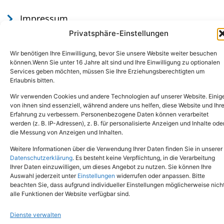
Impressum
Datenschutz
Privatsphäre-Einstellungen
Wir benötigen Ihre Einwilligung, bevor Sie unsere Website weiter besuchen
können.Wenn Sie unter 16 Jahre alt sind und Ihre Einwilligung zu optionalen
Services geben möchten, müssen Sie Ihre Erziehungsberechtigten um
Erlaubnis bitten.
Wir verwenden Cookies und andere Technologien auf unserer Website. Einig
von ihnen sind essenziell, während andere uns helfen, diese Website und Ihr
Erfahrung zu verbessern. Personenbezogene Daten können verarbeitet
werden (z. B. IP-Adressen), z. B. für personalisierte Anzeigen und Inhalte ode
Tel.: (02651) - 77438
info@tierheim-mayen.de
die Messung von Anzeigen und Inhalten.
In der Pluns 1, 56727 Mayen
Weitere Informationen über die Verwendung Ihrer Daten finden Sie in unserer
Datenschutzerklärung
. Es besteht keine Verpflichtung, in die Verarbeitung
Ihrer Daten einzuwilligen, um dieses Angebot zu nutzen. Sie können Ihre
Copyright © 2024. Alle Rechte vorbehalten.
Auswahl jederzeit unter
Einstellungen
widerrufen oder anpassen. Bitte
beachten Sie, dass aufgrund individueller Einstellungen möglicherweise nich
alle Funktionen der Website verfügbar sind.
Dienste verwalten