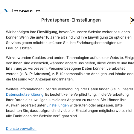
Impressum
Datenschutz
Privatsphäre-Einstellungen
Wir benötigen Ihre Einwilligung, bevor Sie unsere Website weiter besuchen
können.Wenn Sie unter 16 Jahre alt sind und Ihre Einwilligung zu optionalen
Services geben möchten, müssen Sie Ihre Erziehungsberechtigten um
Erlaubnis bitten.
Wir verwenden Cookies und andere Technologien auf unserer Website. Einig
von ihnen sind essenziell, während andere uns helfen, diese Website und Ihr
Erfahrung zu verbessern. Personenbezogene Daten können verarbeitet
werden (z. B. IP-Adressen), z. B. für personalisierte Anzeigen und Inhalte ode
Tel.: (02651) - 77438
info@tierheim-mayen.de
die Messung von Anzeigen und Inhalten.
In der Pluns 1, 56727 Mayen
Weitere Informationen über die Verwendung Ihrer Daten finden Sie in unserer
Datenschutzerklärung
. Es besteht keine Verpflichtung, in die Verarbeitung
Ihrer Daten einzuwilligen, um dieses Angebot zu nutzen. Sie können Ihre
Copyright © 2024. Alle Rechte vorbehalten.
Auswahl jederzeit unter
Einstellungen
widerrufen oder anpassen. Bitte
beachten Sie, dass aufgrund individueller Einstellungen möglicherweise nich
alle Funktionen der Website verfügbar sind.
Dienste verwalten