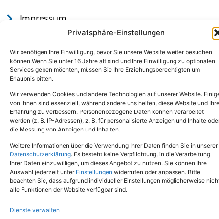
Impressum
Datenschutz
Privatsphäre-Einstellungen
Wir benötigen Ihre Einwilligung, bevor Sie unsere Website weiter besuchen
können.Wenn Sie unter 16 Jahre alt sind und Ihre Einwilligung zu optionalen
Services geben möchten, müssen Sie Ihre Erziehungsberechtigten um
Erlaubnis bitten.
Wir verwenden Cookies und andere Technologien auf unserer Website. Einig
von ihnen sind essenziell, während andere uns helfen, diese Website und Ihr
Erfahrung zu verbessern. Personenbezogene Daten können verarbeitet
werden (z. B. IP-Adressen), z. B. für personalisierte Anzeigen und Inhalte ode
Tel.: (02651) - 77438
info@tierheim-mayen.de
die Messung von Anzeigen und Inhalten.
In der Pluns 1, 56727 Mayen
Weitere Informationen über die Verwendung Ihrer Daten finden Sie in unserer
Datenschutzerklärung
. Es besteht keine Verpflichtung, in die Verarbeitung
Ihrer Daten einzuwilligen, um dieses Angebot zu nutzen. Sie können Ihre
Copyright © 2024. Alle Rechte vorbehalten.
Auswahl jederzeit unter
Einstellungen
widerrufen oder anpassen. Bitte
beachten Sie, dass aufgrund individueller Einstellungen möglicherweise nich
alle Funktionen der Website verfügbar sind.
Dienste verwalten