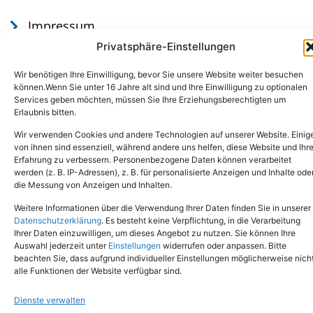
Impressum
Datenschutz
Privatsphäre-Einstellungen
Wir benötigen Ihre Einwilligung, bevor Sie unsere Website weiter besuchen
können.Wenn Sie unter 16 Jahre alt sind und Ihre Einwilligung zu optionalen
Services geben möchten, müssen Sie Ihre Erziehungsberechtigten um
Erlaubnis bitten.
Wir verwenden Cookies und andere Technologien auf unserer Website. Einig
von ihnen sind essenziell, während andere uns helfen, diese Website und Ihr
Erfahrung zu verbessern. Personenbezogene Daten können verarbeitet
werden (z. B. IP-Adressen), z. B. für personalisierte Anzeigen und Inhalte ode
Tel.: (02651) - 77438
info@tierheim-mayen.de
die Messung von Anzeigen und Inhalten.
In der Pluns 1, 56727 Mayen
Weitere Informationen über die Verwendung Ihrer Daten finden Sie in unserer
Datenschutzerklärung
. Es besteht keine Verpflichtung, in die Verarbeitung
Ihrer Daten einzuwilligen, um dieses Angebot zu nutzen. Sie können Ihre
Copyright © 2024. Alle Rechte vorbehalten.
Auswahl jederzeit unter
Einstellungen
widerrufen oder anpassen. Bitte
beachten Sie, dass aufgrund individueller Einstellungen möglicherweise nich
alle Funktionen der Website verfügbar sind.
Dienste verwalten