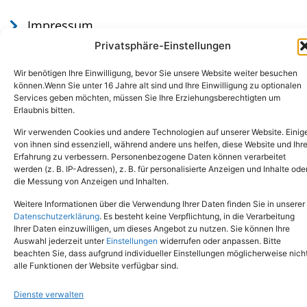
Impressum
Datenschutz
Privatsphäre-Einstellungen
Wir benötigen Ihre Einwilligung, bevor Sie unsere Website weiter besuchen
können.Wenn Sie unter 16 Jahre alt sind und Ihre Einwilligung zu optionalen
Services geben möchten, müssen Sie Ihre Erziehungsberechtigten um
Erlaubnis bitten.
Wir verwenden Cookies und andere Technologien auf unserer Website. Einig
von ihnen sind essenziell, während andere uns helfen, diese Website und Ihr
Erfahrung zu verbessern. Personenbezogene Daten können verarbeitet
werden (z. B. IP-Adressen), z. B. für personalisierte Anzeigen und Inhalte ode
Tel.: (02651) - 77438
info@tierheim-mayen.de
die Messung von Anzeigen und Inhalten.
In der Pluns 1, 56727 Mayen
Weitere Informationen über die Verwendung Ihrer Daten finden Sie in unserer
Datenschutzerklärung
. Es besteht keine Verpflichtung, in die Verarbeitung
Ihrer Daten einzuwilligen, um dieses Angebot zu nutzen. Sie können Ihre
Copyright © 2024. Alle Rechte vorbehalten.
Auswahl jederzeit unter
Einstellungen
widerrufen oder anpassen. Bitte
beachten Sie, dass aufgrund individueller Einstellungen möglicherweise nich
alle Funktionen der Website verfügbar sind.
Dienste verwalten