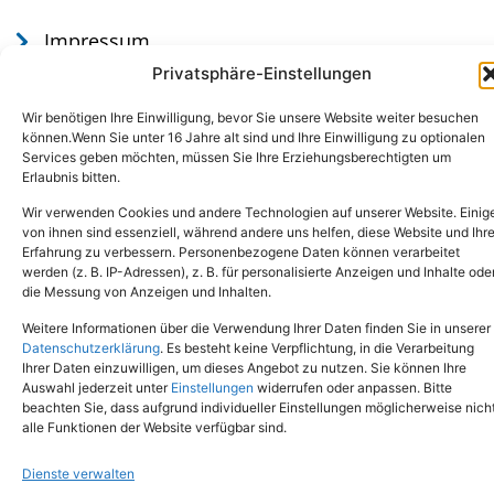
Impressum
Datenschutz
Privatsphäre-Einstellungen
Wir benötigen Ihre Einwilligung, bevor Sie unsere Website weiter besuchen
können.Wenn Sie unter 16 Jahre alt sind und Ihre Einwilligung zu optionalen
Services geben möchten, müssen Sie Ihre Erziehungsberechtigten um
Erlaubnis bitten.
Wir verwenden Cookies und andere Technologien auf unserer Website. Einig
von ihnen sind essenziell, während andere uns helfen, diese Website und Ihr
Erfahrung zu verbessern. Personenbezogene Daten können verarbeitet
werden (z. B. IP-Adressen), z. B. für personalisierte Anzeigen und Inhalte ode
Tel.: (02651) - 77438
info@tierheim-mayen.de
die Messung von Anzeigen und Inhalten.
In der Pluns 1, 56727 Mayen
Weitere Informationen über die Verwendung Ihrer Daten finden Sie in unserer
Datenschutzerklärung
. Es besteht keine Verpflichtung, in die Verarbeitung
Ihrer Daten einzuwilligen, um dieses Angebot zu nutzen. Sie können Ihre
Copyright © 2024. Alle Rechte vorbehalten.
Auswahl jederzeit unter
Einstellungen
widerrufen oder anpassen. Bitte
beachten Sie, dass aufgrund individueller Einstellungen möglicherweise nich
alle Funktionen der Website verfügbar sind.
Dienste verwalten