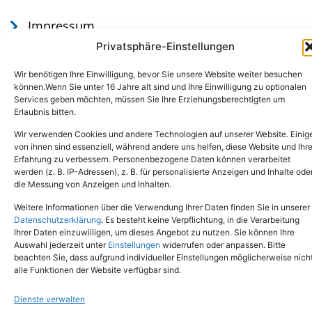
Impressum
Datenschutz
Privatsphäre-Einstellungen
Wir benötigen Ihre Einwilligung, bevor Sie unsere Website weiter besuchen
können.Wenn Sie unter 16 Jahre alt sind und Ihre Einwilligung zu optionalen
Services geben möchten, müssen Sie Ihre Erziehungsberechtigten um
Erlaubnis bitten.
Wir verwenden Cookies und andere Technologien auf unserer Website. Einig
von ihnen sind essenziell, während andere uns helfen, diese Website und Ihr
Erfahrung zu verbessern. Personenbezogene Daten können verarbeitet
werden (z. B. IP-Adressen), z. B. für personalisierte Anzeigen und Inhalte ode
Tel.: (02651) - 77438
info@tierheim-mayen.de
die Messung von Anzeigen und Inhalten.
In der Pluns 1, 56727 Mayen
Weitere Informationen über die Verwendung Ihrer Daten finden Sie in unserer
Datenschutzerklärung
. Es besteht keine Verpflichtung, in die Verarbeitung
Ihrer Daten einzuwilligen, um dieses Angebot zu nutzen. Sie können Ihre
Copyright © 2024. Alle Rechte vorbehalten.
Auswahl jederzeit unter
Einstellungen
widerrufen oder anpassen. Bitte
beachten Sie, dass aufgrund individueller Einstellungen möglicherweise nich
alle Funktionen der Website verfügbar sind.
Dienste verwalten