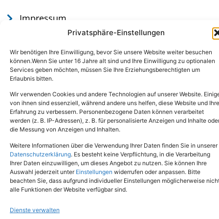
Impressum
Datenschutz
Privatsphäre-Einstellungen
Wir benötigen Ihre Einwilligung, bevor Sie unsere Website weiter besuchen
können.Wenn Sie unter 16 Jahre alt sind und Ihre Einwilligung zu optionalen
Services geben möchten, müssen Sie Ihre Erziehungsberechtigten um
Erlaubnis bitten.
Wir verwenden Cookies und andere Technologien auf unserer Website. Einig
von ihnen sind essenziell, während andere uns helfen, diese Website und Ihr
Erfahrung zu verbessern. Personenbezogene Daten können verarbeitet
werden (z. B. IP-Adressen), z. B. für personalisierte Anzeigen und Inhalte ode
Tel.: (02651) - 77438
info@tierheim-mayen.de
die Messung von Anzeigen und Inhalten.
In der Pluns 1, 56727 Mayen
Weitere Informationen über die Verwendung Ihrer Daten finden Sie in unserer
Datenschutzerklärung
. Es besteht keine Verpflichtung, in die Verarbeitung
Ihrer Daten einzuwilligen, um dieses Angebot zu nutzen. Sie können Ihre
Copyright © 2024. Alle Rechte vorbehalten.
Auswahl jederzeit unter
Einstellungen
widerrufen oder anpassen. Bitte
beachten Sie, dass aufgrund individueller Einstellungen möglicherweise nich
alle Funktionen der Website verfügbar sind.
Dienste verwalten