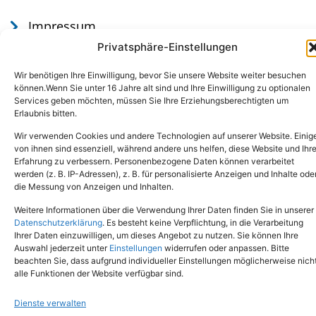
Impressum
Datenschutz
Privatsphäre-Einstellungen
Wir benötigen Ihre Einwilligung, bevor Sie unsere Website weiter besuchen
können.Wenn Sie unter 16 Jahre alt sind und Ihre Einwilligung zu optionalen
Services geben möchten, müssen Sie Ihre Erziehungsberechtigten um
Erlaubnis bitten.
Wir verwenden Cookies und andere Technologien auf unserer Website. Einig
von ihnen sind essenziell, während andere uns helfen, diese Website und Ihr
Erfahrung zu verbessern. Personenbezogene Daten können verarbeitet
werden (z. B. IP-Adressen), z. B. für personalisierte Anzeigen und Inhalte ode
Tel.: (02651) - 77438
info@tierheim-mayen.de
die Messung von Anzeigen und Inhalten.
In der Pluns 1, 56727 Mayen
Weitere Informationen über die Verwendung Ihrer Daten finden Sie in unserer
Datenschutzerklärung
. Es besteht keine Verpflichtung, in die Verarbeitung
Ihrer Daten einzuwilligen, um dieses Angebot zu nutzen. Sie können Ihre
Copyright © 2024. Alle Rechte vorbehalten.
Auswahl jederzeit unter
Einstellungen
widerrufen oder anpassen. Bitte
beachten Sie, dass aufgrund individueller Einstellungen möglicherweise nich
alle Funktionen der Website verfügbar sind.
Dienste verwalten