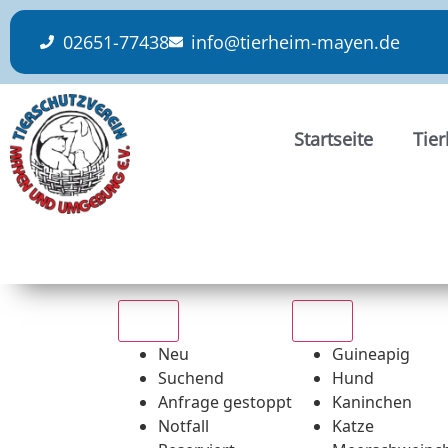
content
02651-77438
info@tierheim-mayen.de
Startseite
Tie
Alle
Alle
Neu
Guineapig
Suchend
Hund
Anfrage gestoppt
Kaninchen
Notfall
Katze