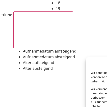
18
19
ittlung
:
Aufnahmedatum absteigend
Aufnahmedatum aufsteigend
Aufnahmedatum absteigend
Alter aufsteigend
Alter absteigend
Wir benötig
können.Wenn 
geben möcht
Wir verwend
ihnen sind e
verbessern.
z. B. für p
Inhalten.