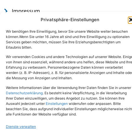
Impressum
Datenschutz
Privatsphäre-Einstellungen
Wir benötigen Ihre Einwilligung, bevor Sie unsere Website weiter besuchen
können.Wenn Sie unter 16 Jahre alt sind und Ihre Einwilligung zu optionalen
Services geben möchten, müssen Sie Ihre Erziehungsberechtigten um
Erlaubnis bitten.
Wir verwenden Cookies und andere Technologien auf unserer Website. Einig
von ihnen sind essenziell, während andere uns helfen, diese Website und Ihr
Erfahrung zu verbessern. Personenbezogene Daten können verarbeitet
werden (z. B. IP-Adressen), z. B. für personalisierte Anzeigen und Inhalte ode
Tel.: (02651) - 77438
info@tierheim-mayen.de
die Messung von Anzeigen und Inhalten.
In der Pluns 1, 56727 Mayen
Weitere Informationen über die Verwendung Ihrer Daten finden Sie in unserer
Datenschutzerklärung
. Es besteht keine Verpflichtung, in die Verarbeitung
Ihrer Daten einzuwilligen, um dieses Angebot zu nutzen. Sie können Ihre
Copyright © 2024. Alle Rechte vorbehalten.
Auswahl jederzeit unter
Einstellungen
widerrufen oder anpassen. Bitte
beachten Sie, dass aufgrund individueller Einstellungen möglicherweise nich
alle Funktionen der Website verfügbar sind.
Dienste verwalten