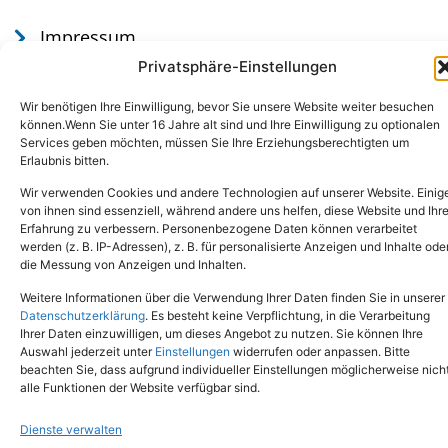
Impressum
Datenschutz
Privatsphäre-Einstellungen
Wir benötigen Ihre Einwilligung, bevor Sie unsere Website weiter besuchen
können.Wenn Sie unter 16 Jahre alt sind und Ihre Einwilligung zu optionalen
Services geben möchten, müssen Sie Ihre Erziehungsberechtigten um
Erlaubnis bitten.
Wir verwenden Cookies und andere Technologien auf unserer Website. Einig
von ihnen sind essenziell, während andere uns helfen, diese Website und Ihr
Erfahrung zu verbessern. Personenbezogene Daten können verarbeitet
werden (z. B. IP-Adressen), z. B. für personalisierte Anzeigen und Inhalte ode
Tel.: (02651) - 77438
info@tierheim-mayen.de
die Messung von Anzeigen und Inhalten.
In der Pluns 1, 56727 Mayen
Weitere Informationen über die Verwendung Ihrer Daten finden Sie in unserer
Datenschutzerklärung
. Es besteht keine Verpflichtung, in die Verarbeitung
Ihrer Daten einzuwilligen, um dieses Angebot zu nutzen. Sie können Ihre
Copyright © 2024. Alle Rechte vorbehalten.
Auswahl jederzeit unter
Einstellungen
widerrufen oder anpassen. Bitte
beachten Sie, dass aufgrund individueller Einstellungen möglicherweise nich
alle Funktionen der Website verfügbar sind.
Dienste verwalten