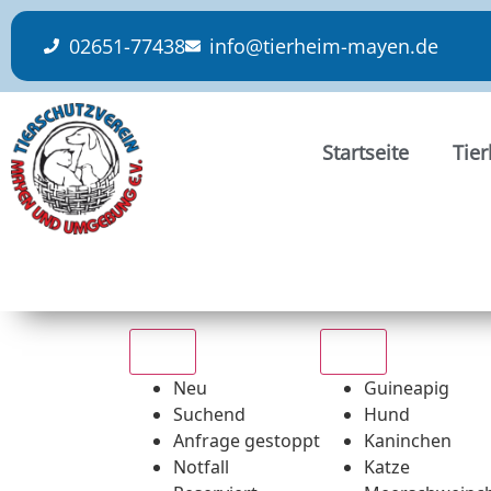
content
02651-77438
info@tierheim-mayen.de
Startseite
Tie
Alle
Alle
Neu
Guineapig
Suchend
Hund
Anfrage gestoppt
Kaninchen
Notfall
Katze