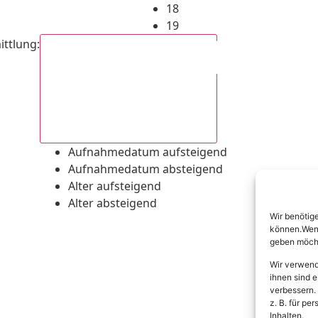
18
19
ittlung
:
Aufnahmedatum absteigend
Aufnahmedatum aufsteigend
Aufnahmedatum absteigend
Alter aufsteigend
Alter absteigend
Wir benötig
können.Wenn 
geben möcht
Wir verwend
ihnen sind e
verbessern.
z. B. für p
Inhalten.