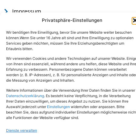
Impressum
Datenschutz
Privatsphäre-Einstellungen
Wir benötigen Ihre Einwilligung, bevor Sie unsere Website weiter besuchen
können.Wenn Sie unter 16 Jahre alt sind und Ihre Einwilligung zu optionalen
Services geben möchten, müssen Sie Ihre Erziehungsberechtigten um
Erlaubnis bitten.
Wir verwenden Cookies und andere Technologien auf unserer Website. Einig
von ihnen sind essenziell, während andere uns helfen, diese Website und Ihr
Erfahrung zu verbessern. Personenbezogene Daten können verarbeitet
werden (z. B. IP-Adressen), z. B. für personalisierte Anzeigen und Inhalte ode
Tel.: (02651) - 77438
info@tierheim-mayen.de
die Messung von Anzeigen und Inhalten.
In der Pluns 1, 56727 Mayen
Weitere Informationen über die Verwendung Ihrer Daten finden Sie in unserer
Datenschutzerklärung
. Es besteht keine Verpflichtung, in die Verarbeitung
Ihrer Daten einzuwilligen, um dieses Angebot zu nutzen. Sie können Ihre
Copyright © 2024. Alle Rechte vorbehalten.
Auswahl jederzeit unter
Einstellungen
widerrufen oder anpassen. Bitte
beachten Sie, dass aufgrund individueller Einstellungen möglicherweise nich
alle Funktionen der Website verfügbar sind.
Dienste verwalten