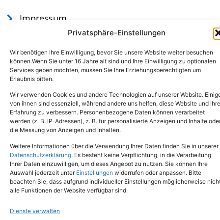
Impressum
Datenschutz
Privatsphäre-Einstellungen
Wir benötigen Ihre Einwilligung, bevor Sie unsere Website weiter besuchen
können.Wenn Sie unter 16 Jahre alt sind und Ihre Einwilligung zu optionalen
Services geben möchten, müssen Sie Ihre Erziehungsberechtigten um
Erlaubnis bitten.
Wir verwenden Cookies und andere Technologien auf unserer Website. Einig
von ihnen sind essenziell, während andere uns helfen, diese Website und Ihr
Erfahrung zu verbessern. Personenbezogene Daten können verarbeitet
werden (z. B. IP-Adressen), z. B. für personalisierte Anzeigen und Inhalte ode
Tel.: (02651) - 77438
info@tierheim-mayen.de
die Messung von Anzeigen und Inhalten.
In der Pluns 1, 56727 Mayen
Weitere Informationen über die Verwendung Ihrer Daten finden Sie in unserer
Datenschutzerklärung
. Es besteht keine Verpflichtung, in die Verarbeitung
Ihrer Daten einzuwilligen, um dieses Angebot zu nutzen. Sie können Ihre
Copyright © 2024. Alle Rechte vorbehalten.
Auswahl jederzeit unter
Einstellungen
widerrufen oder anpassen. Bitte
beachten Sie, dass aufgrund individueller Einstellungen möglicherweise nich
alle Funktionen der Website verfügbar sind.
Dienste verwalten