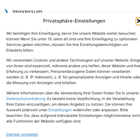
Impressum
Datenschutz
Privatsphäre-Einstellungen
Wir benötigen Ihre Einwilligung, bevor Sie unsere Website weiter besuchen
können.Wenn Sie unter 16 Jahre alt sind und Ihre Einwilligung zu optionalen
Services geben möchten, müssen Sie Ihre Erziehungsberechtigten um
Erlaubnis bitten.
Wir verwenden Cookies und andere Technologien auf unserer Website. Einig
von ihnen sind essenziell, während andere uns helfen, diese Website und Ihr
Erfahrung zu verbessern. Personenbezogene Daten können verarbeitet
werden (z. B. IP-Adressen), z. B. für personalisierte Anzeigen und Inhalte ode
Tel.: (02651) - 77438
info@tierheim-mayen.de
die Messung von Anzeigen und Inhalten.
In der Pluns 1, 56727 Mayen
Weitere Informationen über die Verwendung Ihrer Daten finden Sie in unserer
Datenschutzerklärung
. Es besteht keine Verpflichtung, in die Verarbeitung
Ihrer Daten einzuwilligen, um dieses Angebot zu nutzen. Sie können Ihre
Copyright © 2024. Alle Rechte vorbehalten.
Auswahl jederzeit unter
Einstellungen
widerrufen oder anpassen. Bitte
beachten Sie, dass aufgrund individueller Einstellungen möglicherweise nich
alle Funktionen der Website verfügbar sind.
Dienste verwalten