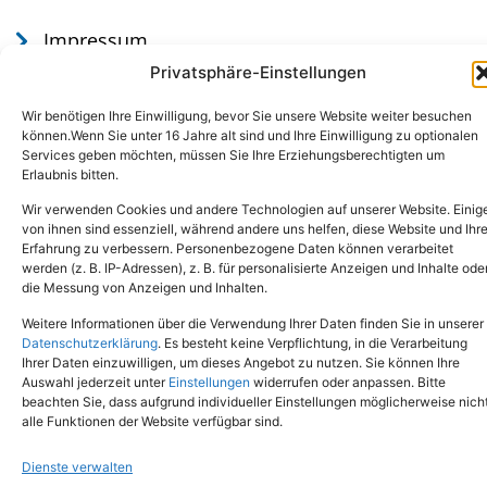
Impressum
Datenschutz
Privatsphäre-Einstellungen
Wir benötigen Ihre Einwilligung, bevor Sie unsere Website weiter besuchen
können.Wenn Sie unter 16 Jahre alt sind und Ihre Einwilligung zu optionalen
Services geben möchten, müssen Sie Ihre Erziehungsberechtigten um
Erlaubnis bitten.
Wir verwenden Cookies und andere Technologien auf unserer Website. Einig
von ihnen sind essenziell, während andere uns helfen, diese Website und Ihr
Erfahrung zu verbessern. Personenbezogene Daten können verarbeitet
werden (z. B. IP-Adressen), z. B. für personalisierte Anzeigen und Inhalte ode
Tel.: (02651) - 77438
info@tierheim-mayen.de
die Messung von Anzeigen und Inhalten.
In der Pluns 1, 56727 Mayen
Weitere Informationen über die Verwendung Ihrer Daten finden Sie in unserer
Datenschutzerklärung
. Es besteht keine Verpflichtung, in die Verarbeitung
Ihrer Daten einzuwilligen, um dieses Angebot zu nutzen. Sie können Ihre
Copyright © 2024. Alle Rechte vorbehalten.
Auswahl jederzeit unter
Einstellungen
widerrufen oder anpassen. Bitte
beachten Sie, dass aufgrund individueller Einstellungen möglicherweise nich
alle Funktionen der Website verfügbar sind.
Dienste verwalten