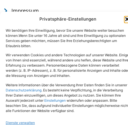
Impressum
Datenschutz
Privatsphäre-Einstellungen
Wir benötigen Ihre Einwilligung, bevor Sie unsere Website weiter besuchen
können.Wenn Sie unter 16 Jahre alt sind und Ihre Einwilligung zu optionalen
Services geben möchten, müssen Sie Ihre Erziehungsberechtigten um
Erlaubnis bitten.
Wir verwenden Cookies und andere Technologien auf unserer Website. Einig
von ihnen sind essenziell, während andere uns helfen, diese Website und Ihr
Erfahrung zu verbessern. Personenbezogene Daten können verarbeitet
werden (z. B. IP-Adressen), z. B. für personalisierte Anzeigen und Inhalte ode
Tel.: (02651) - 77438
info@tierheim-mayen.de
die Messung von Anzeigen und Inhalten.
In der Pluns 1, 56727 Mayen
Weitere Informationen über die Verwendung Ihrer Daten finden Sie in unserer
Datenschutzerklärung
. Es besteht keine Verpflichtung, in die Verarbeitung
Ihrer Daten einzuwilligen, um dieses Angebot zu nutzen. Sie können Ihre
Copyright © 2024. Alle Rechte vorbehalten.
Auswahl jederzeit unter
Einstellungen
widerrufen oder anpassen. Bitte
beachten Sie, dass aufgrund individueller Einstellungen möglicherweise nich
alle Funktionen der Website verfügbar sind.
Dienste verwalten