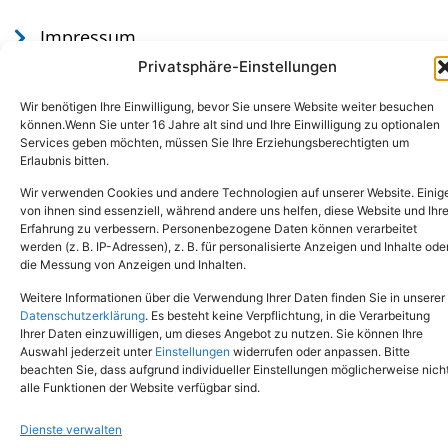
Impressum
Datenschutz
Privatsphäre-Einstellungen
Wir benötigen Ihre Einwilligung, bevor Sie unsere Website weiter besuchen
können.Wenn Sie unter 16 Jahre alt sind und Ihre Einwilligung zu optionalen
Services geben möchten, müssen Sie Ihre Erziehungsberechtigten um
Erlaubnis bitten.
Wir verwenden Cookies und andere Technologien auf unserer Website. Einig
von ihnen sind essenziell, während andere uns helfen, diese Website und Ihr
Erfahrung zu verbessern. Personenbezogene Daten können verarbeitet
werden (z. B. IP-Adressen), z. B. für personalisierte Anzeigen und Inhalte ode
Tel.: (02651) - 77438
info@tierheim-mayen.de
die Messung von Anzeigen und Inhalten.
In der Pluns 1, 56727 Mayen
Weitere Informationen über die Verwendung Ihrer Daten finden Sie in unserer
Datenschutzerklärung
. Es besteht keine Verpflichtung, in die Verarbeitung
Ihrer Daten einzuwilligen, um dieses Angebot zu nutzen. Sie können Ihre
Copyright © 2024. Alle Rechte vorbehalten.
Auswahl jederzeit unter
Einstellungen
widerrufen oder anpassen. Bitte
beachten Sie, dass aufgrund individueller Einstellungen möglicherweise nich
alle Funktionen der Website verfügbar sind.
Dienste verwalten