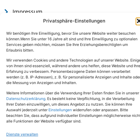
Impressum
Datenschutz
Privatsphäre-Einstellungen
Wir benötigen Ihre Einwilligung, bevor Sie unsere Website weiter besuchen
können.Wenn Sie unter 16 Jahre alt sind und Ihre Einwilligung zu optionalen
Services geben möchten, müssen Sie Ihre Erziehungsberechtigten um
Erlaubnis bitten.
Wir verwenden Cookies und andere Technologien auf unserer Website. Einig
von ihnen sind essenziell, während andere uns helfen, diese Website und Ihr
Erfahrung zu verbessern. Personenbezogene Daten können verarbeitet
werden (z. B. IP-Adressen), z. B. für personalisierte Anzeigen und Inhalte ode
Tel.: (02651) - 77438
info@tierheim-mayen.de
die Messung von Anzeigen und Inhalten.
In der Pluns 1, 56727 Mayen
Weitere Informationen über die Verwendung Ihrer Daten finden Sie in unserer
Datenschutzerklärung
. Es besteht keine Verpflichtung, in die Verarbeitung
Ihrer Daten einzuwilligen, um dieses Angebot zu nutzen. Sie können Ihre
Copyright © 2024. Alle Rechte vorbehalten.
Auswahl jederzeit unter
Einstellungen
widerrufen oder anpassen. Bitte
beachten Sie, dass aufgrund individueller Einstellungen möglicherweise nich
alle Funktionen der Website verfügbar sind.
Dienste verwalten