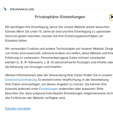
Impressum
Datenschutz
Privatsphäre-Einstellungen
Wir benötigen Ihre Einwilligung, bevor Sie unsere Website weiter besuchen
können.Wenn Sie unter 16 Jahre alt sind und Ihre Einwilligung zu optionalen
Services geben möchten, müssen Sie Ihre Erziehungsberechtigten um
Erlaubnis bitten.
Wir verwenden Cookies und andere Technologien auf unserer Website. Einig
von ihnen sind essenziell, während andere uns helfen, diese Website und Ihr
Erfahrung zu verbessern. Personenbezogene Daten können verarbeitet
werden (z. B. IP-Adressen), z. B. für personalisierte Anzeigen und Inhalte ode
Tel.: (02651) - 77438
info@tierheim-mayen.de
die Messung von Anzeigen und Inhalten.
In der Pluns 1, 56727 Mayen
Weitere Informationen über die Verwendung Ihrer Daten finden Sie in unserer
Datenschutzerklärung
. Es besteht keine Verpflichtung, in die Verarbeitung
Ihrer Daten einzuwilligen, um dieses Angebot zu nutzen. Sie können Ihre
Copyright © 2024. Alle Rechte vorbehalten.
Auswahl jederzeit unter
Einstellungen
widerrufen oder anpassen. Bitte
beachten Sie, dass aufgrund individueller Einstellungen möglicherweise nich
alle Funktionen der Website verfügbar sind.
Dienste verwalten