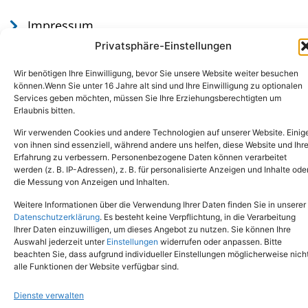
Impressum
Datenschutz
Privatsphäre-Einstellungen
Wir benötigen Ihre Einwilligung, bevor Sie unsere Website weiter besuchen
können.Wenn Sie unter 16 Jahre alt sind und Ihre Einwilligung zu optionalen
Services geben möchten, müssen Sie Ihre Erziehungsberechtigten um
Erlaubnis bitten.
Wir verwenden Cookies und andere Technologien auf unserer Website. Einig
von ihnen sind essenziell, während andere uns helfen, diese Website und Ihr
Erfahrung zu verbessern. Personenbezogene Daten können verarbeitet
werden (z. B. IP-Adressen), z. B. für personalisierte Anzeigen und Inhalte ode
Tel.: (02651) - 77438
info@tierheim-mayen.de
die Messung von Anzeigen und Inhalten.
In der Pluns 1, 56727 Mayen
Weitere Informationen über die Verwendung Ihrer Daten finden Sie in unserer
Datenschutzerklärung
. Es besteht keine Verpflichtung, in die Verarbeitung
Ihrer Daten einzuwilligen, um dieses Angebot zu nutzen. Sie können Ihre
Copyright © 2024. Alle Rechte vorbehalten.
Auswahl jederzeit unter
Einstellungen
widerrufen oder anpassen. Bitte
beachten Sie, dass aufgrund individueller Einstellungen möglicherweise nich
alle Funktionen der Website verfügbar sind.
Dienste verwalten