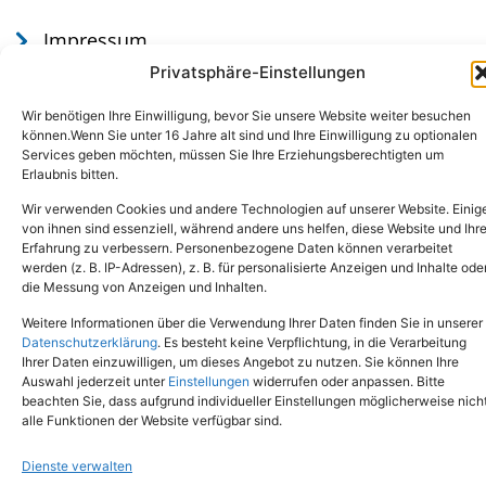
Impressum
Datenschutz
Privatsphäre-Einstellungen
Wir benötigen Ihre Einwilligung, bevor Sie unsere Website weiter besuchen
können.Wenn Sie unter 16 Jahre alt sind und Ihre Einwilligung zu optionalen
Services geben möchten, müssen Sie Ihre Erziehungsberechtigten um
Erlaubnis bitten.
Wir verwenden Cookies und andere Technologien auf unserer Website. Einig
von ihnen sind essenziell, während andere uns helfen, diese Website und Ihr
Erfahrung zu verbessern. Personenbezogene Daten können verarbeitet
werden (z. B. IP-Adressen), z. B. für personalisierte Anzeigen und Inhalte ode
Tel.: (02651) - 77438
info@tierheim-mayen.de
die Messung von Anzeigen und Inhalten.
In der Pluns 1, 56727 Mayen
Weitere Informationen über die Verwendung Ihrer Daten finden Sie in unserer
Datenschutzerklärung
. Es besteht keine Verpflichtung, in die Verarbeitung
Ihrer Daten einzuwilligen, um dieses Angebot zu nutzen. Sie können Ihre
Copyright © 2024. Alle Rechte vorbehalten.
Auswahl jederzeit unter
Einstellungen
widerrufen oder anpassen. Bitte
beachten Sie, dass aufgrund individueller Einstellungen möglicherweise nich
alle Funktionen der Website verfügbar sind.
Dienste verwalten