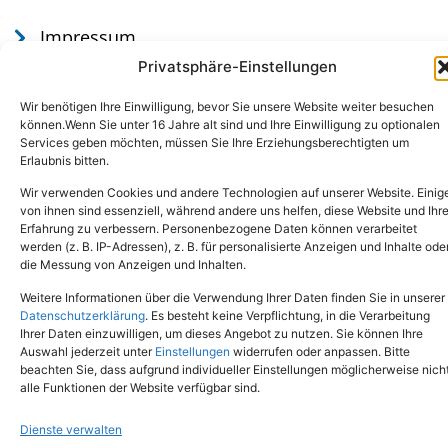
Impressum
Datenschutz
Privatsphäre-Einstellungen
Wir benötigen Ihre Einwilligung, bevor Sie unsere Website weiter besuchen
können.Wenn Sie unter 16 Jahre alt sind und Ihre Einwilligung zu optionalen
Services geben möchten, müssen Sie Ihre Erziehungsberechtigten um
Erlaubnis bitten.
Wir verwenden Cookies und andere Technologien auf unserer Website. Einig
von ihnen sind essenziell, während andere uns helfen, diese Website und Ihr
Erfahrung zu verbessern. Personenbezogene Daten können verarbeitet
werden (z. B. IP-Adressen), z. B. für personalisierte Anzeigen und Inhalte ode
Tel.: (02651) - 77438
info@tierheim-mayen.de
die Messung von Anzeigen und Inhalten.
In der Pluns 1, 56727 Mayen
Weitere Informationen über die Verwendung Ihrer Daten finden Sie in unserer
Datenschutzerklärung
. Es besteht keine Verpflichtung, in die Verarbeitung
Ihrer Daten einzuwilligen, um dieses Angebot zu nutzen. Sie können Ihre
Copyright © 2024. Alle Rechte vorbehalten.
Auswahl jederzeit unter
Einstellungen
widerrufen oder anpassen. Bitte
beachten Sie, dass aufgrund individueller Einstellungen möglicherweise nich
alle Funktionen der Website verfügbar sind.
Dienste verwalten