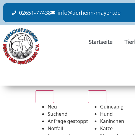
content
02651-77438
info@tierheim-mayen.de
Startseite
Tie
Alle
Alle
Neu
Guineapig
Suchend
Hund
Anfrage gestoppt
Kaninchen
Notfall
Katze