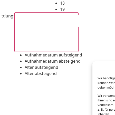
18
19
ittlung
:
Aufnahmedatum absteigend
Aufnahmedatum aufsteigend
Aufnahmedatum absteigend
Alter aufsteigend
Alter absteigend
Wir benötig
können.Wenn 
geben möcht
Wir verwend
ihnen sind e
verbessern.
z. B. für p
Inhalten.