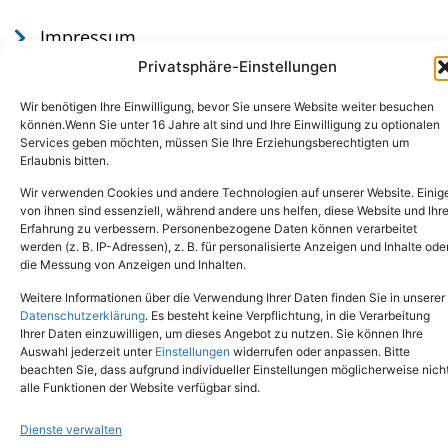
Impressum
Datenschutz
Privatsphäre-Einstellungen
Wir benötigen Ihre Einwilligung, bevor Sie unsere Website weiter besuchen
können.Wenn Sie unter 16 Jahre alt sind und Ihre Einwilligung zu optionalen
Services geben möchten, müssen Sie Ihre Erziehungsberechtigten um
Erlaubnis bitten.
Wir verwenden Cookies und andere Technologien auf unserer Website. Einig
von ihnen sind essenziell, während andere uns helfen, diese Website und Ihr
Erfahrung zu verbessern. Personenbezogene Daten können verarbeitet
werden (z. B. IP-Adressen), z. B. für personalisierte Anzeigen und Inhalte ode
Tel.: (02651) - 77438
info@tierheim-mayen.de
die Messung von Anzeigen und Inhalten.
In der Pluns 1, 56727 Mayen
Weitere Informationen über die Verwendung Ihrer Daten finden Sie in unserer
Datenschutzerklärung
. Es besteht keine Verpflichtung, in die Verarbeitung
Ihrer Daten einzuwilligen, um dieses Angebot zu nutzen. Sie können Ihre
Copyright © 2024. Alle Rechte vorbehalten.
Auswahl jederzeit unter
Einstellungen
widerrufen oder anpassen. Bitte
beachten Sie, dass aufgrund individueller Einstellungen möglicherweise nich
alle Funktionen der Website verfügbar sind.
Dienste verwalten