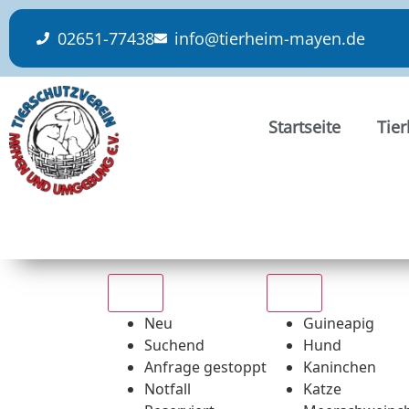
content
02651-77438
info@tierheim-mayen.de
Startseite
Tie
Alle
Alle
Neu
Guineapig
Suchend
Hund
Anfrage gestoppt
Kaninchen
Notfall
Katze