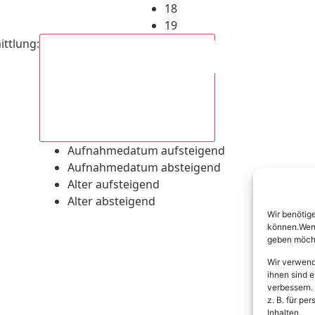
18
19
ittlung
:
Aufnahmedatum absteigend
Aufnahmedatum aufsteigend
Aufnahmedatum absteigend
Alter aufsteigend
Alter absteigend
Wir benötig
können.Wenn 
geben möcht
Wir verwend
ihnen sind e
verbessern.
z. B. für p
Inhalten.