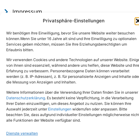
Impressum
Datenschutz
Privatsphäre-Einstellungen
Wir benötigen Ihre Einwilligung, bevor Sie unsere Website weiter besuchen
können.Wenn Sie unter 16 Jahre alt sind und Ihre Einwilligung zu optionalen
Services geben möchten, müssen Sie Ihre Erziehungsberechtigten um
Erlaubnis bitten.
Wir verwenden Cookies und andere Technologien auf unserer Website. Einig
von ihnen sind essenziell, während andere uns helfen, diese Website und Ihr
Erfahrung zu verbessern. Personenbezogene Daten können verarbeitet
werden (z. B. IP-Adressen), z. B. für personalisierte Anzeigen und Inhalte ode
Tel.: (02651) - 77438
info@tierheim-mayen.de
die Messung von Anzeigen und Inhalten.
In der Pluns 1, 56727 Mayen
Weitere Informationen über die Verwendung Ihrer Daten finden Sie in unserer
Datenschutzerklärung
. Es besteht keine Verpflichtung, in die Verarbeitung
Ihrer Daten einzuwilligen, um dieses Angebot zu nutzen. Sie können Ihre
Copyright © 2024. Alle Rechte vorbehalten.
Auswahl jederzeit unter
Einstellungen
widerrufen oder anpassen. Bitte
beachten Sie, dass aufgrund individueller Einstellungen möglicherweise nich
alle Funktionen der Website verfügbar sind.
Dienste verwalten