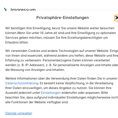
Impressum
Datenschutz
Privatsphäre-Einstellungen
Wir benötigen Ihre Einwilligung, bevor Sie unsere Website weiter besuchen
können.Wenn Sie unter 16 Jahre alt sind und Ihre Einwilligung zu optionalen
Services geben möchten, müssen Sie Ihre Erziehungsberechtigten um
Erlaubnis bitten.
Wir verwenden Cookies und andere Technologien auf unserer Website. Einig
von ihnen sind essenziell, während andere uns helfen, diese Website und Ihr
Erfahrung zu verbessern. Personenbezogene Daten können verarbeitet
werden (z. B. IP-Adressen), z. B. für personalisierte Anzeigen und Inhalte ode
Tel.: (02651) - 77438
info@tierheim-mayen.de
die Messung von Anzeigen und Inhalten.
In der Pluns 1, 56727 Mayen
Weitere Informationen über die Verwendung Ihrer Daten finden Sie in unserer
Datenschutzerklärung
. Es besteht keine Verpflichtung, in die Verarbeitung
Ihrer Daten einzuwilligen, um dieses Angebot zu nutzen. Sie können Ihre
Copyright © 2024. Alle Rechte vorbehalten.
Auswahl jederzeit unter
Einstellungen
widerrufen oder anpassen. Bitte
beachten Sie, dass aufgrund individueller Einstellungen möglicherweise nich
alle Funktionen der Website verfügbar sind.
Dienste verwalten