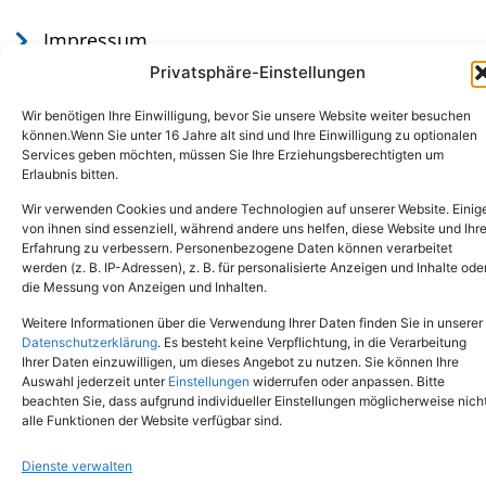
Impressum
Datenschutz
Privatsphäre-Einstellungen
Wir benötigen Ihre Einwilligung, bevor Sie unsere Website weiter besuchen
können.Wenn Sie unter 16 Jahre alt sind und Ihre Einwilligung zu optionalen
Services geben möchten, müssen Sie Ihre Erziehungsberechtigten um
Erlaubnis bitten.
Wir verwenden Cookies und andere Technologien auf unserer Website. Einig
von ihnen sind essenziell, während andere uns helfen, diese Website und Ihr
Erfahrung zu verbessern. Personenbezogene Daten können verarbeitet
werden (z. B. IP-Adressen), z. B. für personalisierte Anzeigen und Inhalte ode
Tel.: (02651) - 77438
info@tierheim-mayen.de
die Messung von Anzeigen und Inhalten.
In der Pluns 1, 56727 Mayen
Weitere Informationen über die Verwendung Ihrer Daten finden Sie in unserer
Datenschutzerklärung
. Es besteht keine Verpflichtung, in die Verarbeitung
Ihrer Daten einzuwilligen, um dieses Angebot zu nutzen. Sie können Ihre
Copyright © 2024. Alle Rechte vorbehalten.
Auswahl jederzeit unter
Einstellungen
widerrufen oder anpassen. Bitte
beachten Sie, dass aufgrund individueller Einstellungen möglicherweise nich
alle Funktionen der Website verfügbar sind.
Dienste verwalten