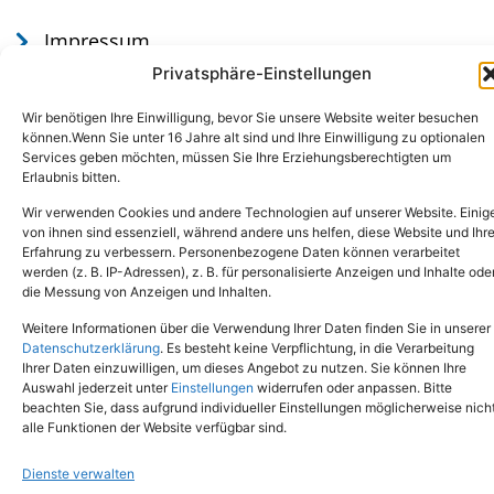
Impressum
Datenschutz
Privatsphäre-Einstellungen
Wir benötigen Ihre Einwilligung, bevor Sie unsere Website weiter besuchen
können.Wenn Sie unter 16 Jahre alt sind und Ihre Einwilligung zu optionalen
Services geben möchten, müssen Sie Ihre Erziehungsberechtigten um
Erlaubnis bitten.
Wir verwenden Cookies und andere Technologien auf unserer Website. Einig
von ihnen sind essenziell, während andere uns helfen, diese Website und Ihr
Erfahrung zu verbessern. Personenbezogene Daten können verarbeitet
werden (z. B. IP-Adressen), z. B. für personalisierte Anzeigen und Inhalte ode
Tel.: (02651) - 77438
info@tierheim-mayen.de
die Messung von Anzeigen und Inhalten.
In der Pluns 1, 56727 Mayen
Weitere Informationen über die Verwendung Ihrer Daten finden Sie in unserer
Datenschutzerklärung
. Es besteht keine Verpflichtung, in die Verarbeitung
Ihrer Daten einzuwilligen, um dieses Angebot zu nutzen. Sie können Ihre
Copyright © 2024. Alle Rechte vorbehalten.
Auswahl jederzeit unter
Einstellungen
widerrufen oder anpassen. Bitte
beachten Sie, dass aufgrund individueller Einstellungen möglicherweise nich
alle Funktionen der Website verfügbar sind.
Dienste verwalten