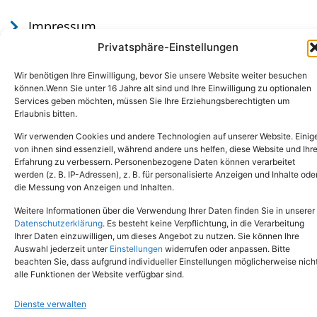
Impressum
Datenschutz
Privatsphäre-Einstellungen
Wir benötigen Ihre Einwilligung, bevor Sie unsere Website weiter besuchen
können.Wenn Sie unter 16 Jahre alt sind und Ihre Einwilligung zu optionalen
Services geben möchten, müssen Sie Ihre Erziehungsberechtigten um
Erlaubnis bitten.
Wir verwenden Cookies und andere Technologien auf unserer Website. Einig
von ihnen sind essenziell, während andere uns helfen, diese Website und Ihr
Erfahrung zu verbessern. Personenbezogene Daten können verarbeitet
werden (z. B. IP-Adressen), z. B. für personalisierte Anzeigen und Inhalte ode
Tel.: (02651) - 77438
info@tierheim-mayen.de
die Messung von Anzeigen und Inhalten.
In der Pluns 1, 56727 Mayen
Weitere Informationen über die Verwendung Ihrer Daten finden Sie in unserer
Datenschutzerklärung
. Es besteht keine Verpflichtung, in die Verarbeitung
Ihrer Daten einzuwilligen, um dieses Angebot zu nutzen. Sie können Ihre
Copyright © 2024. Alle Rechte vorbehalten.
Auswahl jederzeit unter
Einstellungen
widerrufen oder anpassen. Bitte
beachten Sie, dass aufgrund individueller Einstellungen möglicherweise nich
alle Funktionen der Website verfügbar sind.
Dienste verwalten