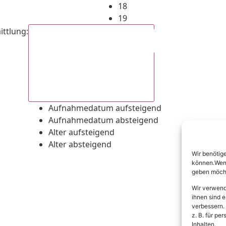
18
19
ittlung
:
Aufnahmedatum absteigend
Aufnahmedatum aufsteigend
Aufnahmedatum absteigend
Alter aufsteigend
Alter absteigend
Wir benötig
können.Wenn 
geben möcht
Wir verwend
ihnen sind e
verbessern.
z. B. für p
Inhalten.