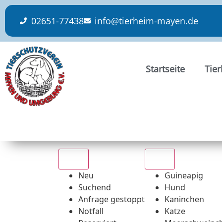
content
02651-77438
info@tierheim-mayen.de
Startseite
Tie
Alle
Alle
Neu
Guineapig
Suchend
Hund
Anfrage gestoppt
Kaninchen
Notfall
Katze