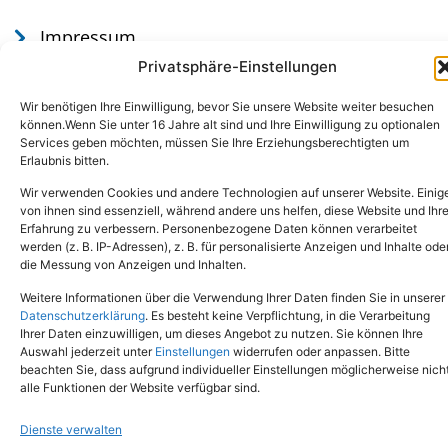
Impressum
Datenschutz
Privatsphäre-Einstellungen
Wir benötigen Ihre Einwilligung, bevor Sie unsere Website weiter besuchen
können.Wenn Sie unter 16 Jahre alt sind und Ihre Einwilligung zu optionalen
Services geben möchten, müssen Sie Ihre Erziehungsberechtigten um
Erlaubnis bitten.
Wir verwenden Cookies und andere Technologien auf unserer Website. Einig
von ihnen sind essenziell, während andere uns helfen, diese Website und Ihr
Erfahrung zu verbessern. Personenbezogene Daten können verarbeitet
werden (z. B. IP-Adressen), z. B. für personalisierte Anzeigen und Inhalte ode
Tel.: (02651) - 77438
info@tierheim-mayen.de
die Messung von Anzeigen und Inhalten.
In der Pluns 1, 56727 Mayen
Weitere Informationen über die Verwendung Ihrer Daten finden Sie in unserer
Datenschutzerklärung
. Es besteht keine Verpflichtung, in die Verarbeitung
Ihrer Daten einzuwilligen, um dieses Angebot zu nutzen. Sie können Ihre
Copyright © 2024. Alle Rechte vorbehalten.
Auswahl jederzeit unter
Einstellungen
widerrufen oder anpassen. Bitte
beachten Sie, dass aufgrund individueller Einstellungen möglicherweise nich
alle Funktionen der Website verfügbar sind.
Dienste verwalten