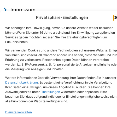
Impressum
Datenschutz
Privatsphäre-Einstellungen
Wir benötigen Ihre Einwilligung, bevor Sie unsere Website weiter besuchen
können.Wenn Sie unter 16 Jahre alt sind und Ihre Einwilligung zu optionalen
Services geben möchten, müssen Sie Ihre Erziehungsberechtigten um
Erlaubnis bitten.
Wir verwenden Cookies und andere Technologien auf unserer Website. Einig
von ihnen sind essenziell, während andere uns helfen, diese Website und Ihr
Erfahrung zu verbessern. Personenbezogene Daten können verarbeitet
werden (z. B. IP-Adressen), z. B. für personalisierte Anzeigen und Inhalte ode
Tel.: (02651) - 77438
info@tierheim-mayen.de
die Messung von Anzeigen und Inhalten.
In der Pluns 1, 56727 Mayen
Weitere Informationen über die Verwendung Ihrer Daten finden Sie in unserer
Datenschutzerklärung
. Es besteht keine Verpflichtung, in die Verarbeitung
Ihrer Daten einzuwilligen, um dieses Angebot zu nutzen. Sie können Ihre
Copyright © 2024. Alle Rechte vorbehalten.
Auswahl jederzeit unter
Einstellungen
widerrufen oder anpassen. Bitte
beachten Sie, dass aufgrund individueller Einstellungen möglicherweise nich
alle Funktionen der Website verfügbar sind.
Dienste verwalten