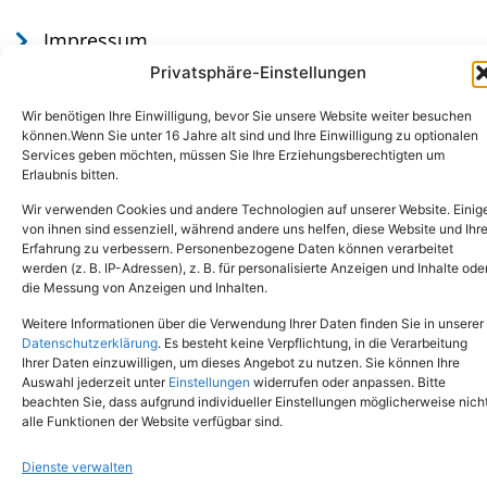
Impressum
Datenschutz
Privatsphäre-Einstellungen
Wir benötigen Ihre Einwilligung, bevor Sie unsere Website weiter besuchen
können.Wenn Sie unter 16 Jahre alt sind und Ihre Einwilligung zu optionalen
Services geben möchten, müssen Sie Ihre Erziehungsberechtigten um
Erlaubnis bitten.
Wir verwenden Cookies und andere Technologien auf unserer Website. Einig
von ihnen sind essenziell, während andere uns helfen, diese Website und Ihr
Erfahrung zu verbessern. Personenbezogene Daten können verarbeitet
werden (z. B. IP-Adressen), z. B. für personalisierte Anzeigen und Inhalte ode
Tel.: (02651) - 77438
info@tierheim-mayen.de
die Messung von Anzeigen und Inhalten.
In der Pluns 1, 56727 Mayen
Weitere Informationen über die Verwendung Ihrer Daten finden Sie in unserer
Datenschutzerklärung
. Es besteht keine Verpflichtung, in die Verarbeitung
Ihrer Daten einzuwilligen, um dieses Angebot zu nutzen. Sie können Ihre
Copyright © 2024. Alle Rechte vorbehalten.
Auswahl jederzeit unter
Einstellungen
widerrufen oder anpassen. Bitte
beachten Sie, dass aufgrund individueller Einstellungen möglicherweise nich
alle Funktionen der Website verfügbar sind.
Dienste verwalten