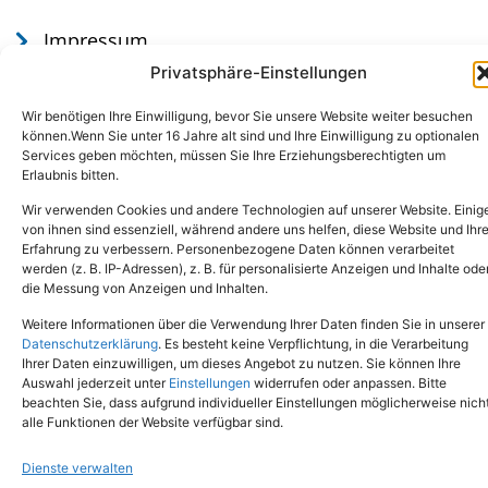
Impressum
Datenschutz
Privatsphäre-Einstellungen
Wir benötigen Ihre Einwilligung, bevor Sie unsere Website weiter besuchen
können.Wenn Sie unter 16 Jahre alt sind und Ihre Einwilligung zu optionalen
Services geben möchten, müssen Sie Ihre Erziehungsberechtigten um
Erlaubnis bitten.
Wir verwenden Cookies und andere Technologien auf unserer Website. Einig
von ihnen sind essenziell, während andere uns helfen, diese Website und Ihr
Erfahrung zu verbessern. Personenbezogene Daten können verarbeitet
werden (z. B. IP-Adressen), z. B. für personalisierte Anzeigen und Inhalte ode
Tel.: (02651) - 77438
info@tierheim-mayen.de
die Messung von Anzeigen und Inhalten.
In der Pluns 1, 56727 Mayen
Weitere Informationen über die Verwendung Ihrer Daten finden Sie in unserer
Datenschutzerklärung
. Es besteht keine Verpflichtung, in die Verarbeitung
Ihrer Daten einzuwilligen, um dieses Angebot zu nutzen. Sie können Ihre
Copyright © 2024. Alle Rechte vorbehalten.
Auswahl jederzeit unter
Einstellungen
widerrufen oder anpassen. Bitte
beachten Sie, dass aufgrund individueller Einstellungen möglicherweise nich
alle Funktionen der Website verfügbar sind.
Dienste verwalten