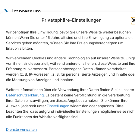
Impressum
Datenschutz
Privatsphäre-Einstellungen
Wir benötigen Ihre Einwilligung, bevor Sie unsere Website weiter besuchen
können.Wenn Sie unter 16 Jahre alt sind und Ihre Einwilligung zu optionalen
Services geben möchten, müssen Sie Ihre Erziehungsberechtigten um
Erlaubnis bitten.
Wir verwenden Cookies und andere Technologien auf unserer Website. Einig
von ihnen sind essenziell, während andere uns helfen, diese Website und Ihr
Erfahrung zu verbessern. Personenbezogene Daten können verarbeitet
werden (z. B. IP-Adressen), z. B. für personalisierte Anzeigen und Inhalte ode
Tel.: (02651) - 77438
info@tierheim-mayen.de
die Messung von Anzeigen und Inhalten.
In der Pluns 1, 56727 Mayen
Weitere Informationen über die Verwendung Ihrer Daten finden Sie in unserer
Datenschutzerklärung
. Es besteht keine Verpflichtung, in die Verarbeitung
Ihrer Daten einzuwilligen, um dieses Angebot zu nutzen. Sie können Ihre
Copyright © 2024. Alle Rechte vorbehalten.
Auswahl jederzeit unter
Einstellungen
widerrufen oder anpassen. Bitte
beachten Sie, dass aufgrund individueller Einstellungen möglicherweise nich
alle Funktionen der Website verfügbar sind.
Dienste verwalten